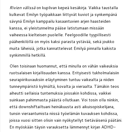
Rivien välissä
on kuplivan kepeä kesäkirja. Vaikka taustalla
kulkevat Emilyn työpaikkaan liittyvät kuviot ja synkempänä
sävynä Emilyn kamppailu kasaantuvien arjen haasteiden
kanssa, ei yleistunnelma pääse latistumaan missään
vaiheessa kielteisen puolelle. Feelgoodille tyypillisesti
päähenkilöllä on myös kaksi parasta ystävää, sekä joukko
muita läheisiä, jotka kannattelevat Emilyä pinnalla kaikista
synkimmillä hetkillä.
Olen toisinaan huomannut, että minulla on vähän vaikeuksia
ruotsalaisen kirjallisuuden kanssa. Erityisesti tukholmalaisiin
seurapiirikuvauksiin eläytyminen tuntuu vaikealta ja niiden
tunneympäristö kylmältä, kovalta ja vieraalta. Tämäkin teos
aiheutti sellaisia tuntemuksia joissakin kohdissa, vaikkei
suinkaan pahimmasta päästä ollutkaan. Voi tosin olla niinkin,
että downshiftailtuani heinäkuusta asti aikuisopiskelijana,
tunsin vieraantumista niissä työelämän kuvauksen kohdissa,
joissa vuosi sitten olisin vain nyökytellyt tietäväisenä päätäni.
En myöskään täysin varauksetta lämmennyt kirjan ADHD-