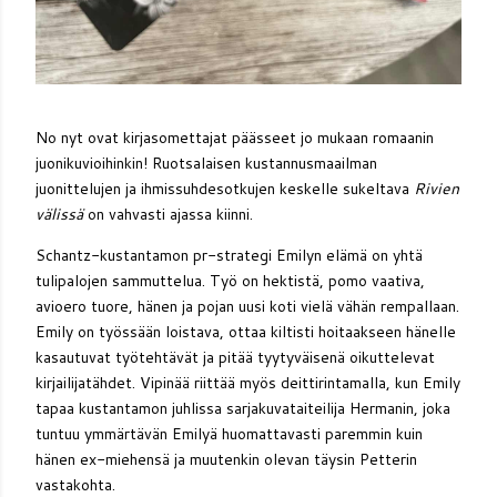
No nyt ovat kirjasomettajat päässeet jo mukaan romaanin
juonikuvioihinkin! Ruotsalaisen kustannusmaailman
juonittelujen ja ihmissuhdesotkujen keskelle sukeltava
Rivien
välissä
on vahvasti ajassa kiinni.
Schantz-kustantamon pr-strategi Emilyn elämä on yhtä
tulipalojen sammuttelua. Työ on hektistä, pomo vaativa,
avioero tuore, hänen ja pojan uusi koti vielä vähän rempallaan.
Emily on työssään loistava, ottaa kiltisti hoitaakseen hänelle
kasautuvat työtehtävät ja pitää tyytyväisenä oikuttelevat
kirjailijatähdet. Vipinää riittää myös deittirintamalla, kun Emily
tapaa kustantamon juhlissa sarjakuvataiteilija Hermanin, joka
tuntuu ymmärtävän Emilyä huomattavasti paremmin kuin
hänen ex-miehensä ja muutenkin olevan täysin Petterin
vastakohta.