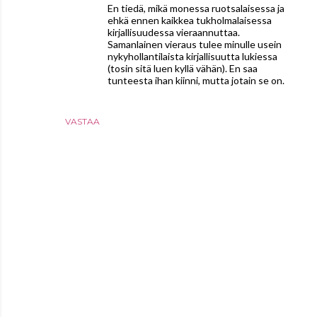
En tiedä, mikä monessa ruotsalaisessa ja
ehkä ennen kaikkea tukholmalaisessa
kirjallisuudessa vieraannuttaa.
Samanlainen vieraus tulee minulle usein
nykyhollantilaista kirjallisuutta lukiessa
(tosin sitä luen kyllä vähän). En saa
tunteesta ihan kiinni, mutta jotain se on.
VASTAA