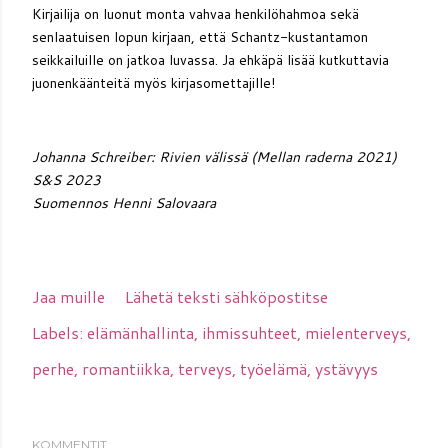
Kirjailija on luonut monta vahvaa henkilöhahmoa sekä
senlaatuisen lopun kirjaan, että Schantz-kustantamon
seikkailuille on jatkoa luvassa. Ja ehkäpä lisää kutkuttavia
juonenkäänteitä myös kirjasomettajille!
Johanna Schreiber: Rivien välissä (Mellan raderna 2021)
S&S 2023
Suomennos Henni Salovaara
Jaa muille
Lähetä teksti sähköpostitse
Labels:
elämänhallinta
ihmissuhteet
mielenterveys
perhe
romantiikka
terveys
työelämä
ystävyys
KOMMENTIT