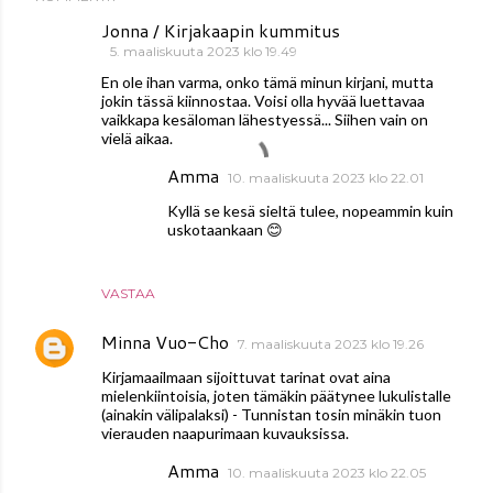
Jonna / Kirjakaapin kummitus
5. maaliskuuta 2023 klo 19.49
En ole ihan varma, onko tämä minun kirjani, mutta
jokin tässä kiinnostaa. Voisi olla hyvää luettavaa
vaikkapa kesäloman lähestyessä... Siihen vain on
vielä aikaa.
Amma
10. maaliskuuta 2023 klo 22.01
Kyllä se kesä sieltä tulee, nopeammin kuin
uskotaankaan 😊
VASTAA
Minna Vuo-Cho
7. maaliskuuta 2023 klo 19.26
Kirjamaailmaan sijoittuvat tarinat ovat aina
mielenkiintoisia, joten tämäkin päätynee lukulistalle
(ainakin välipalaksi) - Tunnistan tosin minäkin tuon
vierauden naapurimaan kuvauksissa.
Amma
10. maaliskuuta 2023 klo 22.05